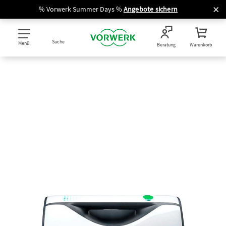
% Vorwerk Summer Days %
Angebote sichern
Suche
Menü
Beratung
Warenkorb