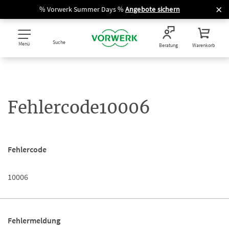
% Vorwerk Summer Days %
Angebote sichern
Suche
Menü
Beratung
Warenkorb
Fehlercode10006
Fehlercode
10006
Fehlermeldung