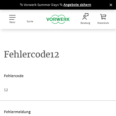
% Vorwerk Summer Days %
Angebote sichern
Suche
Menü
Beratung
Warenkorb
Fehlercode12
Fehlercode
12
Fehlermeldung