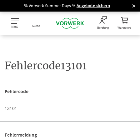
% Vorwerk Summer Days %
Angebote sichern
Suche
Menü
Beratung
Warenkorb
Fehlercode13101
Fehlercode
13101
Fehlermeldung