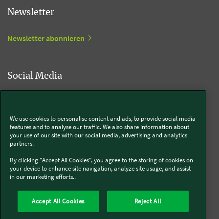
Newsletter
Newsletter abonnieren
Social Media
Kobold
We use cookies to personalise content and ads, to provide social media
features and to analyse our traffic. We also share information about
your use of our site with our social media, advertising and analytics
partners.
Thermomix®
By clicking "Accept All Cookies", you agree to the storing of cookies on
your device to enhance site navigation, analyze site usage, and assist
in our marketing efforts..
Accept All Cookies
Reject All
Über uns
Presse
Batterie- und Altgeräteentsorgung
Datenschutz