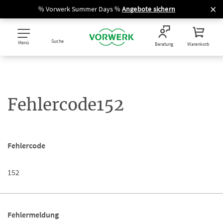
% Vorwerk Summer Days %
Angebote sichern
Suche
Menü
Beratung
Warenkorb
Fehlercode152
Fehlercode
152
Fehlermeldung