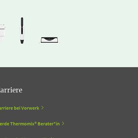
arriere
arriere bei Vorwerk
erde Thermomix® Berater*in