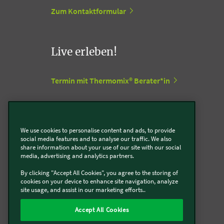
Zum Kontaktformular
Live erleben!
Termin mit Thermomix® Berater*in
Termin mit Kobold Berater*in
We use cookies to personalise content and ads, to provide
Vorwerk Stores
social media features and to analyse our traffic. We also
share information about your use of our site with our social
media, advertising and analytics partners.
Support Center
By clicking "Accept All Cookies", you agree to the storing of
cookies on your device to enhance site navigation, analyze
site usage, and assist in our marketing efforts..
Zum Vorwerk Support Center
Accept All Cookies