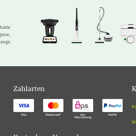
dukte
gene,
lange
Zahlarten
K
K
W