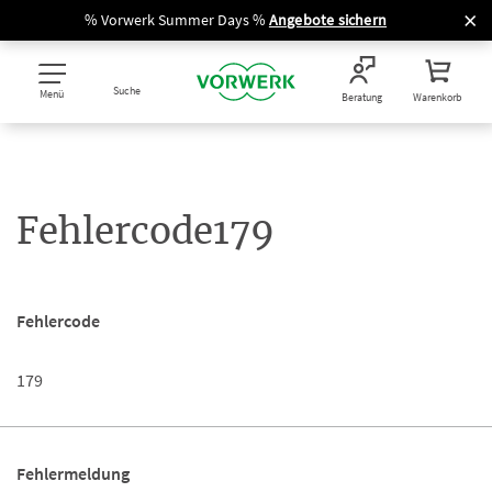
% Vorwerk Summer Days %
Angebote sichern
Suche
Menü
Beratung
Warenkorb
Fehlercode179
Fehlercode
179
Fehlermeldung