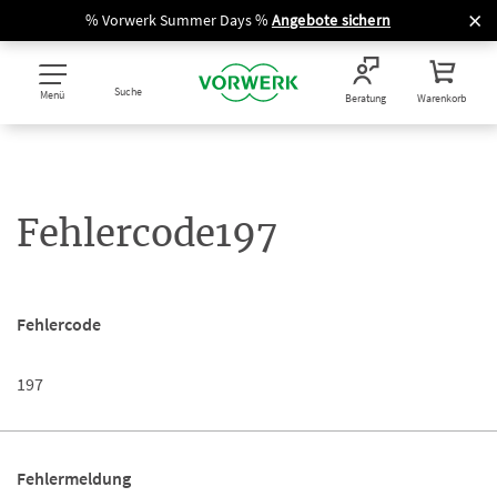
% Vorwerk Summer Days %
Angebote sichern
Suche
Menü
Beratung
Warenkorb
Fehlercode197
Fehlercode
197
Fehlermeldung