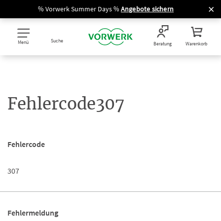
% Vorwerk Summer Days %
Angebote sichern
Suche
Menü
Beratung
Warenkorb
Fehlercode307
Fehlercode
307
Fehlermeldung