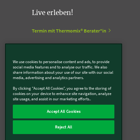
Live erleben!
Termin mit Thermomix® Berater*in
Termin mit Kobold Berater*in
We use cookies to personalise content and ads, to provide
Vorwerk Stores
social media features and to analyse our traffic. We also
share information about your use of our site with our social
media, advertising and analytics partners.
Support Center
By clicking "Accept All Cookies", you agree to the storing of
cookies on your device to enhance site navigation, analyze
site usage, and assist in our marketing efforts..
Zum Vorwerk Support Center
Accept All Cookies
Widerruf
Reject All