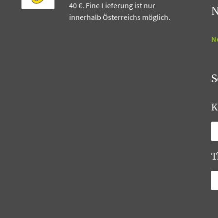
40 €. Eine Lieferung ist nur
N
innerhalb Österreichs möglich.
N
S
K
T