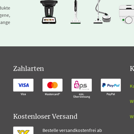
dukte
gene,
lange
Zahlarten
K
K
W
W
Kostenloser Versand
Bestelle versandkostenfrei ab