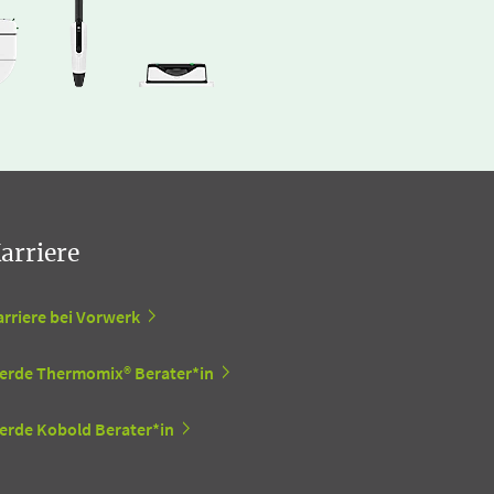
arriere
arriere bei Vorwerk
erde Thermomix® Berater*in
erde Kobold Berater*in