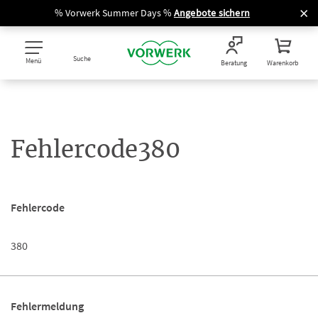
% Vorwerk Summer Days %
Angebote sichern
Suche
Menü
Beratung
Warenkorb
Fehlercode380
Fehlercode
380
Fehlermeldung