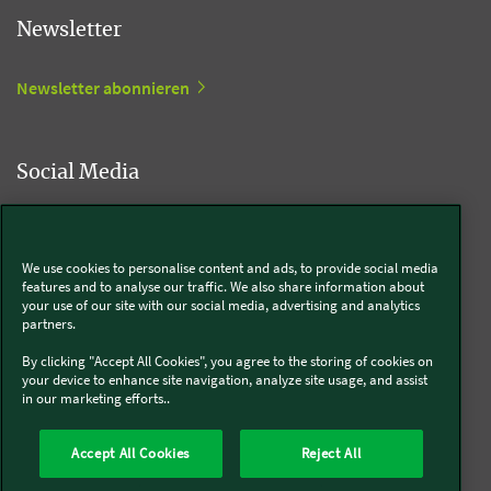
Newsletter
Newsletter abonnieren
Social Media
Kobold
We use cookies to personalise content and ads, to provide social media
features and to analyse our traffic. We also share information about
your use of our site with our social media, advertising and analytics
partners.
Thermomix®
By clicking "Accept All Cookies", you agree to the storing of cookies on
your device to enhance site navigation, analyze site usage, and assist
in our marketing efforts..
Accept All Cookies
Reject All
Über uns
Presse
Batterie- und Altgeräteentsorgung
Datenschutz