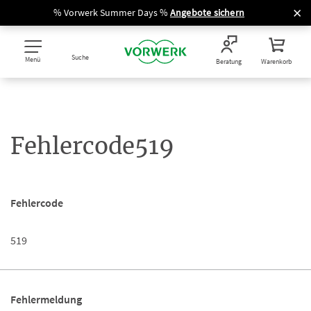
% Vorwerk Summer Days %
Angebote sichern
Suche
Menü
Beratung
Warenkorb
Fehlercode519
Fehlercode
519
Fehlermeldung