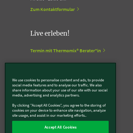
Zum Kontaktformular
Live erleben!
Termin mit Thermomix® Berater*in
Termin mit Kobold Berater*in
We use cookies to personalise content and ads, to provide
Vorwerk Stores
social media features and to analyse our traffic. We also
share information about your use of our site with our social
media, advertising and analytics partners.
Support Center
By clicking "Accept All Cookies", you agree to the storing of
cookies on your device to enhance site navigation, analyze
site usage, and assist in our marketing efforts..
Zum Vorwerk Support Center
Accept All Cookies