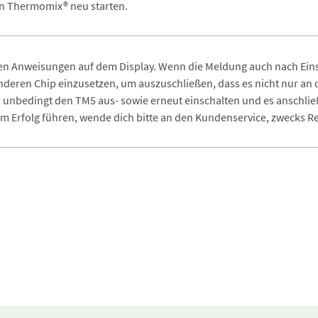
en Thermomix® neu starten.
en Anweisungen auf dem Display. Wenn die Meldung auch nach Einse
nderen Chip einzusetzen, um auszuschließen, dass es nicht nur an d
 unbedingt den TM5 aus- sowie erneut einschalten und es anschließe
um Erfolg führen, wende dich bitte an den Kundenservice, zwecks R