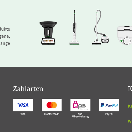
dukte
gene,
lange
Zahlarten
K
K
W