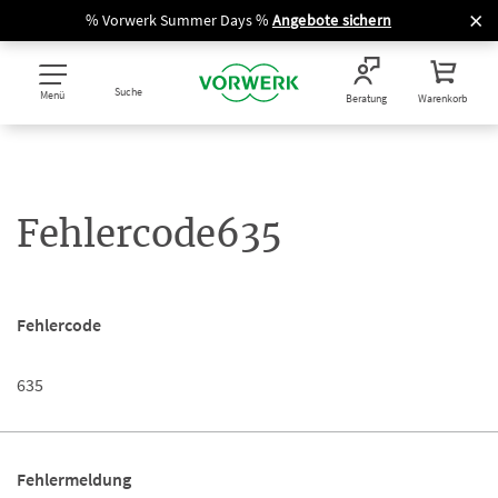
% Vorwerk Summer Days %
Angebote sichern
Suche
Menü
Beratung
Warenkorb
Fehlercode635
Fehlercode
635
Fehlermeldung