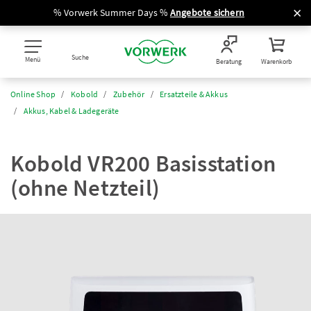
% Vorwerk Summer Days %
Angebote sichern
Suche
Menü
Beratung
Warenkorb
Online Shop
Kobold
Zubehör
Ersatzteile & Akkus
Akkus, Kabel & Ladegeräte
Kobold VR200 Basisstation
(ohne Netzteil)