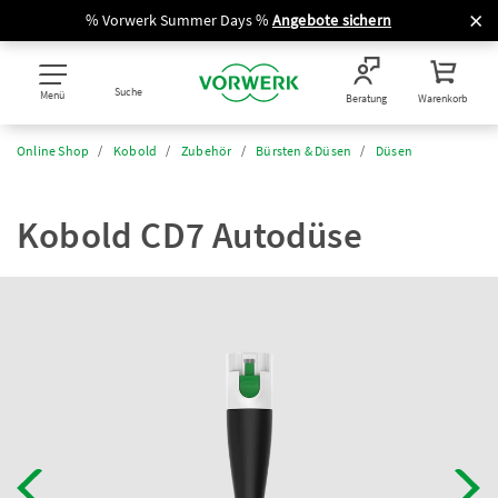
% Vorwerk Summer Days %
Angebote sichern
Suche
Menü
Beratung
Warenkorb
Online Shop
Kobold
Zubehör
Bürsten & Düsen
Düsen
Kobold CD7 Autodüse