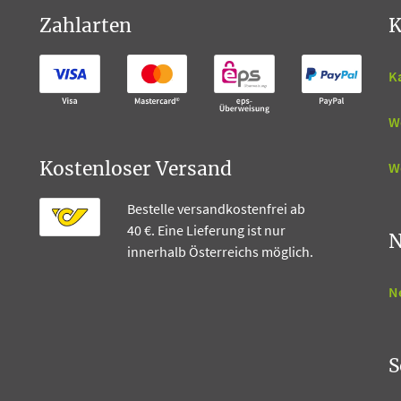
Zahlarten
K
K
W
Kostenloser Versand
W
Bestelle versandkostenfrei ab
40 €. Eine Lieferung ist nur
N
innerhalb Österreichs möglich.
N
S