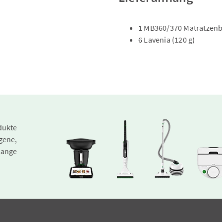
1 MB360/370 Matratzenb
6 Lavenia (120 g)
dukte
gene,
lange