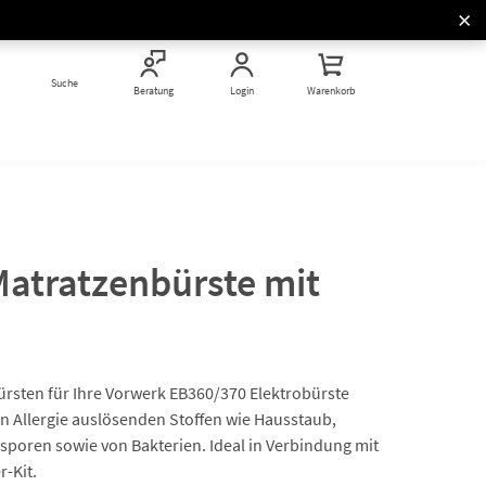
Kochkurse & Thermomix®
Studios
Vorwerk Stores
Kochkurse & Messen
Messen rund um Thermomix®
Suche
Vor Ort entdecken
Vorwerk hautnah erleben
Beratung
Login
Warenkorb
und Kobold
atratzenbürste mit
rsten für Ihre Vorwerk EB360/370 Elektrobürste
on Allergie auslösenden Stoffen wie Hausstaub,
poren sowie von Bakterien. Ideal in Verbindung mit
-Kit.