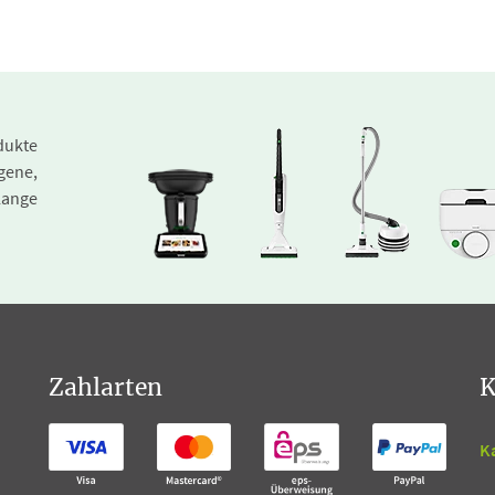
dukte
gene,
lange
Zahlarten
K
K