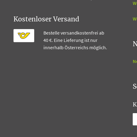
W
Kostenloser Versand
W
Bestelle versandkostenfrei ab
40 €. Eine Lieferung ist nur
N
innerhalb Österreichs möglich.
N
S
K
T