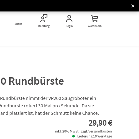
Kochkurse & Thermomix®
Studios
Vorwerk Stores
Kochkurse & Messen
Messen rund um Thermomix®
Suche
Vor Ort entdecken
Vorwerk hautnah erleben
Beratung
Login
Warenkorb
und Kobold
0 Rundbürste
 Rundbürste nimmt der VR200 Saugroboter ein
undbürste rotiert 30 Mal pro Sekunde. Da sie
d platziert ist, hat der Schmutz keine Chance.
29,90 €
inkl. 20% MwSt., zzgl. Versandkosten
Lieferung 10 Werktage