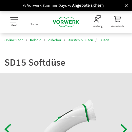
% Vorwerk Summer Days %
Angebote sichern
Suche
Menü
Beratung
Warenkorb
Online Shop
Kobold
Zubehör
Bürsten & Düsen
Düsen
SD15 Softdüse