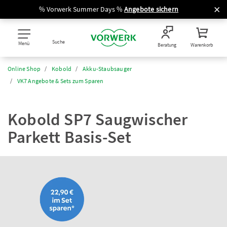
% Vorwerk Summer Days %
Angebote sichern
Suche
Menü
Beratung
Warenkorb
Online Shop
Kobold
Akku-Staubsauger
VK7 Angebote & Sets zum Sparen
Kobold SP7 Saugwischer
Parkett Basis-Set