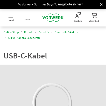
% Vorwerk Summer Days %
Angebote sichern
Suche
Menü
Beratung
Warenkorb
Online Shop
Kobold
Zubehör
Ersatzteile & Akkus
Akkus, Kabel & Ladegeräte
USB-C-Kabel