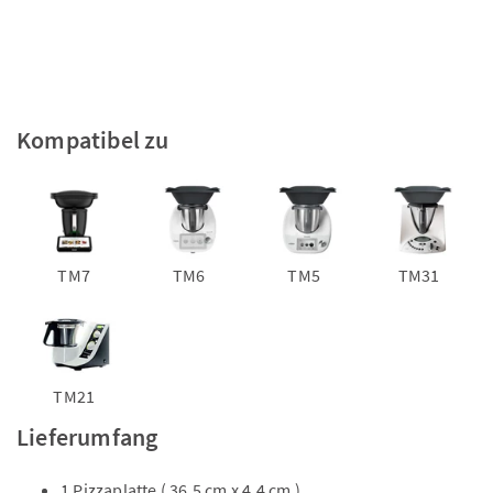
Kompatibel zu
TM7
TM6
TM5
TM31
TM21
Lieferumfang
1 Pizzaplatte ( 36,5 cm x 4,4 cm )