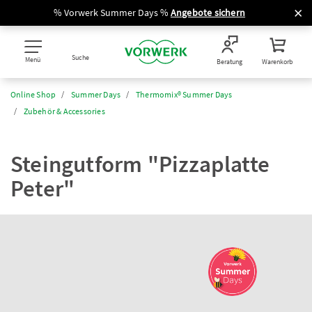
% Vorwerk Summer Days %
Angebote sichern
Suche
Menü
Beratung
Warenkorb
Online Shop
Summer Days
Thermomix® Summer Days
Zubehör & Accessories
Steingutform "Pizzaplatte
Peter"