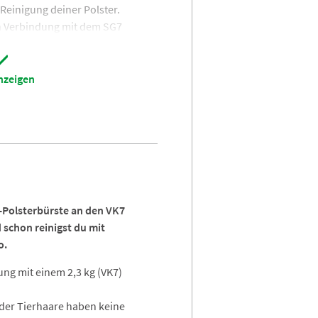
Reinigung deiner Polster.
In Verbindung mit dem SG7
auch hat das Reinigen deiner
Level an Komfort und
nzeigen
sehr ergonomisch und lässt sich
ubsauger befestigen. Wenn du
er trägst, kannst du das
nen, während die andere Hand
en, Bücher zu verschieben usw.
-Polsterbürste an den VK7
 schon reinigst du mit
o.
ng mit einem 2,3 kg (VK7)
oder Tierhaare haben keine