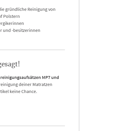
die gründliche Reinigung von
f Polstern
lergikerinnen
er und -besitzerinnen
gesagt!
reinigungsaufsätzen MP7 und
reinigung deiner Matratzen
ikel keine Chance.