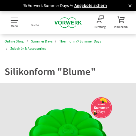
% Vorwerk Summer Days %
Angebote sichern
Suche
Menü
Beratung
Warenkorb
Online Shop
Summer Days
Thermomix® Summer Days
Zubehör & Accessories
Silikonform "Blume"