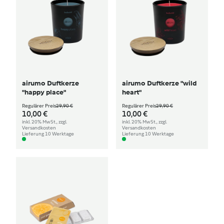
airumo Duftkerze
airumo Duftkerze "wild
"happy place"
heart"
Regulärer Preis
29,90 €
Regulärer Preis
29,90 €
10,00 €
10,00 €
inkl. 20% MwSt., zzgl.
inkl. 20% MwSt., zzgl.
Versandkosten
Versandkosten
Lieferung 10 Werktage
Lieferung 10 Werktage