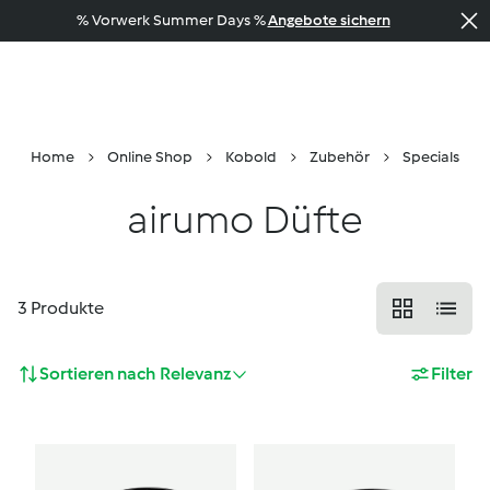
% Vorwerk Summer Days %
Angebote sichern
Beratung
Menü
Suche
Warenkorb
Home
Online Shop
Kobold
Zubehör
Specials
airumo Düfte
3
Produkte
Sortieren nach
Relevanz
Filter