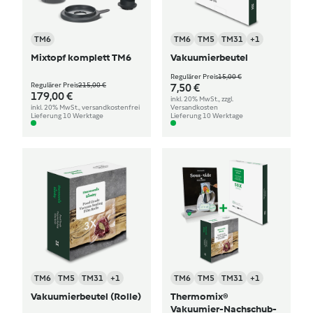
TM6
TM6
TM5
TM31
+1
Mixtopf komplett TM6
Vakuumierbeutel
Regulärer Preis
15,00 €
Regulärer Preis
215,00 €
7,50 €
179,00 €
inkl. 20% MwSt., zzgl.
inkl. 20% MwSt., versandkostenfrei
Versandkosten
Lieferung 10 Werktage
Lieferung 10 Werktage
TM6
TM5
TM31
+1
TM6
TM5
TM31
+1
Vakuumierbeutel (Rolle)
Thermomix®
Vakuumier-Nachschub-