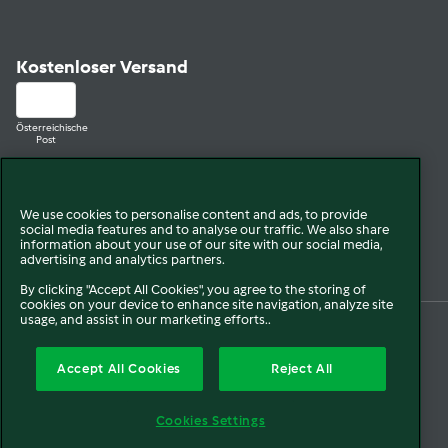
Kostenloser Versand
Österreichische
Post
Bestelle versandkostenfrei ab
40 €. Eine Lieferung ist nur innerhalb Österreichs möglich.
We use cookies to personalise content and ads, to provide
social media features and to analyse our traffic. We also share
information about your use of our site with our social media,
advertising and analytics partners.
By clicking "Accept All Cookies", you agree to the storing of
cookies on your device to enhance site navigation, analyze site
usage, and assist in our marketing efforts..
© 2026 Vorwerk
Über uns
Presse
Batterie- und Altgeräteentsorgung
Accept All Cookies
Reject All
Datenschutz
AGB
Widerruf
Pflichtinformationen
Meldesystem
Impressum
Cookies Settings
Sitemap
Barrierefreiheitserklärung