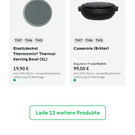
TM7
TM6
TM5
TM7
TM6
TM5
Ersatzdeckel
Casserole (Bräter)
Thermomix® Thermal
Serving Bowl (3L)
Regulärer Preis
149,00 €
19,90 €
99,00 €
inkl. 20% MwSt., versandkostenfrei
inkl. 20% MwSt., versandkostenfrei
Lieferung 10 Werktage
Lieferung 10 Werktage
Lade 12 weitere Produkte