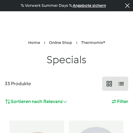
% Vorwerk Summer Days %
Angebote sichern
Beratung
Menü
Suche
Warenkorb
Home
Online Shop
Thermomix®
Specials
33
Produkte
Sortieren nach
Relevanz
Filter