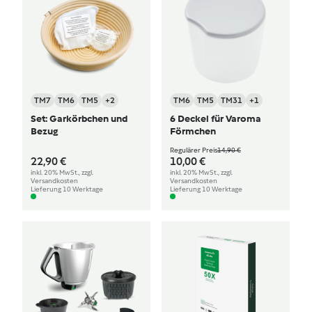
TM7
TM6
TM5
+2
TM6
TM5
TM31
+1
Set: Garkörbchen und
6 Deckel für Varoma
Bezug
Förmchen
Regulärer Preis
14,90 €
22,90 €
10,00 €
inkl. 20% MwSt., zzgl.
inkl. 20% MwSt., zzgl.
Versandkosten
Versandkosten
Lieferung 10 Werktage
Lieferung 10 Werktage