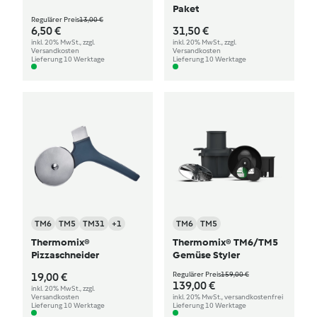
Paket
Regulärer Preis
13,00 €
6,50 €
31,50 €
inkl. 20% MwSt., zzgl.
inkl. 20% MwSt., zzgl.
Versandkosten
Versandkosten
Lieferung 10 Werktage
Lieferung 10 Werktage
TM6
TM5
TM31
+1
TM6
TM5
Thermomix®
Thermomix® TM6/TM5
Pizzaschneider
Gemüse Styler
Regulärer Preis
159,00 €
19,00 €
139,00 €
inkl. 20% MwSt., zzgl.
Versandkosten
inkl. 20% MwSt., versandkostenfrei
Lieferung 10 Werktage
Lieferung 10 Werktage