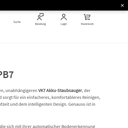
Kochkurse & Thermomix®
Studios
Vorwerk Stores
Kochkurse & Messen
Messen rund um Thermomix®
Suche
Vor Ort entdecken
Vorwerk hautnah erleben
Beratung
Login
Warenkorb
und Kobold
PB7
nten, unabhängigeren
VK7 Akku-Staubsauger
, der
d sorgt für ein einfacheres, komfortableres Reinigen,
zeit und dem intelligenten Design. Genauso ist in
 die sich mit ihrer automatischer Bodenerkennung