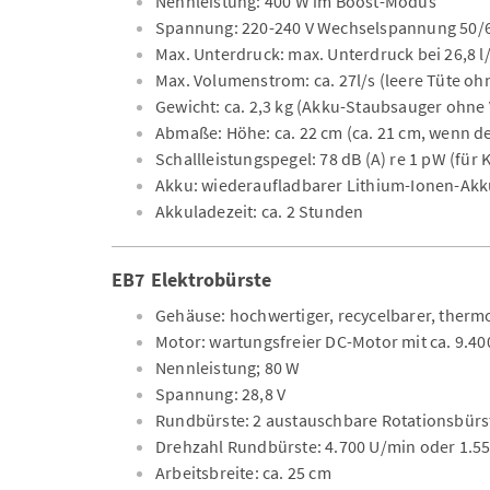
Nennleistung: 400 W im Boost-Modus
Spannung: 220-240 V Wechselspannung 50/6
Max. Unterdruck: max. Unterdruck bei 26,8 l/
Max. Volumenstrom: ca. 27l/s (leere Tüte oh
Gewicht: ca. 2,3 kg (Akku-Staubsauger ohne 
Abmaße: Höhe: ca. 22 cm (ca. 21 cm, wenn der 
Schallleistungspegel: 78 dB (A) re 1 pW (fü
Akku: wiederaufladbarer Lithium-Ionen-Akk
Akkuladezeit: ca. 2 Stunden
EB7 Elektrobürste
Gehäuse: hochwertiger, recycelbarer, therm
Motor: wartungsfreier DC-Motor mit ca. 9.4
Nennleistung; 80 W
Spannung: 28,8 V
Rundbürste: 2 austauschbare Rotationsbürs
Drehzahl Rundbürste: 4.700 U/min oder 1.5
Arbeitsbreite: ca. 25 cm