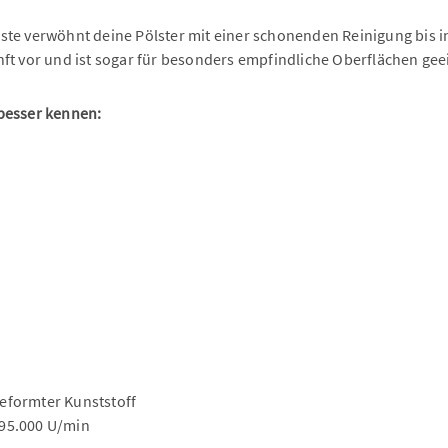
te verwöhnt deine Pölster mit einer schonenden Reinigung bis in d
ft vor und ist sogar für besonders empfindliche Oberflächen gee
 besser kennen:
eformter Kunststoff
 95.000 U/min