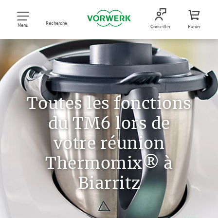
Recherche
Menu
Conseiller
Panier
Toutes les fonctions
du TM6 lors de
votre réunion
Thermomix® à
Biarritz