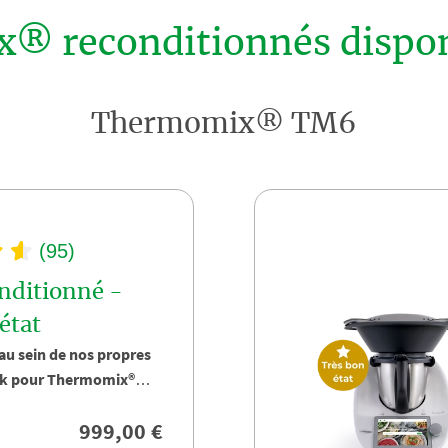
 reconditionnés disponi
Thermomix® TM6
(95)
nditionné -
état
au sein de nos propres
rk pour Thermomix®
bot culinaire iconique
999,00 €
M6.
é en France, par nos