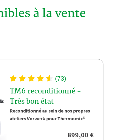
bles à la vente
(73)
TM6 reconditionné -
Très bon état
Reconditionné au sein de nos propres
ateliers Vorwerk pour Thermomix®
découvrez le robot culinaire iconique
899,00 €
Thermomix® TM6.
Reconditionné en France, par nos
✔️