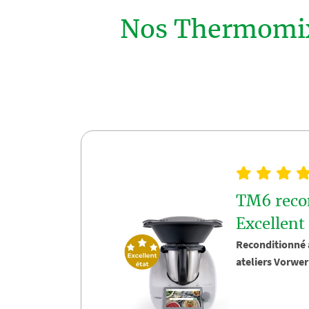
Nos Thermomix®
TM6 reco
Excellent 
Reconditionné 
ateliers Vorwe
découvrez le ro
Thermomix® T
Reconditionn
✔️