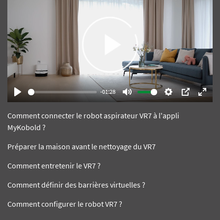
Play
-01:28
Play
Mute
Settings
PIP
Enter
Comment connecter le robot aspirateur VR7 à l'appli
fulls
MyKobold ?
Préparer la maison avant le nettoyage du VR7
Comment entretenir le VR7 ?
Comment définir des barrières virtuelles ?
Comment configurer le robot VR7 ?