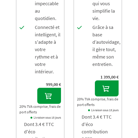
impeccable
qui vous
au
simplifie la
quotidien.
vie.
Connecté et
Grâce à sa
intelligent, il
base
s'adapte à
d’autovidage,
votre
il gère tout,
rythme et à
même son
votre
entretien.
intérieur.
1 399,00 €
999,00 €
20% TVA comprise, frais de
port offerts
20% TVA comprise, frais de
Livraison sous 15 jours
port offerts
Dont 3.4 € TTC
Livraison sous 15 jours
Dont 3.4 € TTC
d'éco
d'éco
contribution