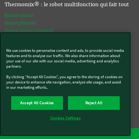
Thermomix® : le robot multifonction qui fait tout
Robot cuisine
Robot pâtissier
Robot cuisine connecté
Robot multifonction
Robot culinaire
We use cookies to personalise content and ads, to provide social media
Robot culinaire connecté
features and to analyse our traffic. We also share information about
Robot ménager
your use of our site with our social media, advertising and analytics
partners.
By clicking "Accept All Cookies", you agree to the storing of cookies on
Tops fonctions Thermomix®
your device to enhance site navigation, analyze site usage, and assist
in our marketing efforts..
Robot cuiseur vapeur
Robot batteur
Accept All Cookies
Reject All
Robot mélangeur
Batteur mélangeur
Cookies Settings
Mijoteur
Robot mixeur
Découvrez le Kobold
Robot mixeur soupe