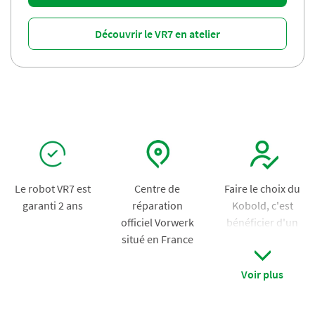
Découvrir le VR7 en atelier
Le robot VR7 est
Centre de
Faire le
c
hoix du
garanti 2 ans
réparation
Kobold, c'est
officiel Vorwerk
bénéficier d'un
situé en France
accompagnemen
t sur-mesure de
votre conseiller
Voir plus
pour vous aider à
utiliser au mieux