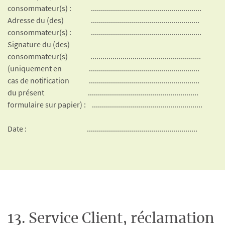
consommateur(s) : .......................................................
Adresse du (des) ......................................................
consommateur(s) : .......................................................
Signature du (des)
consommateur(s) .......................................................
(uniquement en .......................................................
cas de notification .......................................................
du présent .......................................................
formulaire sur papier) : .......................................................
Date : .......................................................
13. Service Client, réclamation