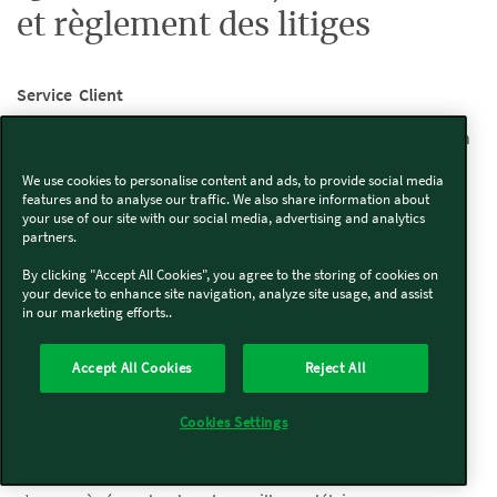
et règlement des litiges
Service Client
VORWERK met à disposition des Clients un service de relation
clientèle accessible pendant les heures ouvrables.
We use cookies to personalise content and ads, to provide social media
features and to analyse our traffic. We also share information about
Envoyer une demande depuis le formulaire :
Envoyer une
your use of our site with our social media, advertising and analytics
demande – Vorwerk France
partners.
Par téléphone: 02 51 85 47 47
By clicking "Accept All Cookies", you agree to the storing of cookies on
Par Courrier:
your device to enhance site navigation, analyze site usage, and assist
in our marketing efforts..
VORWERK France
Service Client
539 Route de Saint Joseph
Accept All Cookies
Reject All
44308 Nantes Cedex 3
Le Client devra décrire clairement le motif détaillé de sa
Cookies Settings
réclamation et rappeler obligatoirement les informations
suivantes : nom, prénom, numéro de commande. VORWERK