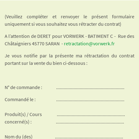
(Veuillez compléter et renvoyer le présent formulaire
uniquement si vous souhaitez vous rétracter du contrat)
A l’attention de DERET pour VORWERK - BATIMENT C - Rue des
Châtaigniers 45770 SARAN -
retractation@vorwerk.fr
Je vous notifie par la présente ma rétractation du contrat
portant sur la vente du bien ci-dessous :
N° de commande : .......................................................
Commandé le : .......................................................
Produit(s) / Cours .......................................................
concerné(s) : .......................................................
Nom du (des) .......................................................