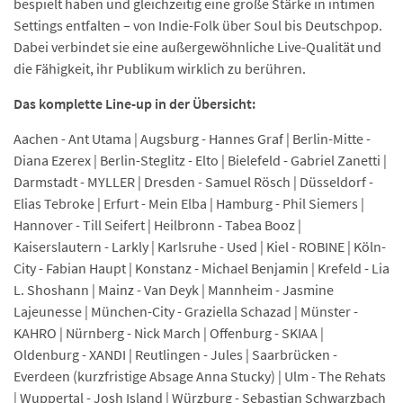
bespielt haben und gleichzeitig eine große Stärke in intimen
Settings entfalten – von Indie-Folk über Soul bis Deutschpop.
Dabei verbindet sie eine außergewöhnliche Live-Qualität und
die Fähigkeit, ihr Publikum wirklich zu berühren.
Das komplette Line-up in der Übersicht:
Aachen - Ant Utama | Augsburg - Hannes Graf | Berlin-Mitte -
Diana Ezerex | Berlin-Steglitz - Elto | Bielefeld - Gabriel Zanetti |
Darmstadt - MYLLER | Dresden - Samuel Rösch | Düsseldorf -
Elias Tebroke | Erfurt - Mein Elba | Hamburg - Phil Siemers |
Hannover - Till Seifert | Heilbronn - Tabea Booz |
Kaiserslautern - Larkly | Karlsruhe - Used | Kiel - ROBINE | Köln-
City - Fabian Haupt | Konstanz - Michael Benjamin | Krefeld - Lia
L. Shoshann | Mainz - Van Deyk | Mannheim - Jasmine
Lajeunesse | München-City - Graziella Schazad | Münster -
KAHRO | Nürnberg - Nick March | Offenburg - SKIAA |
Oldenburg - XANDI | Reutlingen - Jules | Saarbrücken -
Everdeen (kurzfristige Absage Anna Stucky) | Ulm - The Rehats
| Wuppertal - Josh Island | Würzburg - Sebastian Schwarzbach