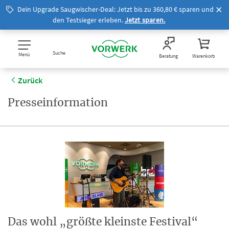
Dein Upgrade Saugwischer-Deal: Jetzt bis zu 360,80 € sparen und
den Testsieger erleben.
Jetzt sparen.
Suche
Menü
Beratung
Warenkorb
Zurück
Presseinformation
Das wohl „größte kleinste Festival“