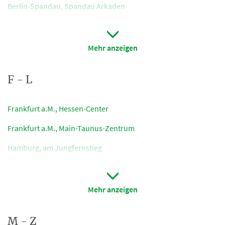
Berlin-Spandau, Spandau Arkaden
Berlin-Steglitz, Schloßstraße
Bielefeld, Welle
Mehr anzeigen
Bochum, im Ruhr Park
F - L
Bremen, im Weserpark
Dortmund, Thier-Galerie
Frankfurt a.M., Hessen-Center
Dresden, Prager Straße
Frankfur
t
a.M., Main-Taunus-Zentrum
Düsseldorf, Flinger Straße
Hamburg, am Jungfernstieg
Erfurt, Schlösserstraße
Hannover, Karmarschstraße
Erlangen, in den Arkaden
Heilbronn, Lohtorstraße
Mehr anzeigen
Essen, Limbecker Platz
Ingolstadt, im WestPark Center
M - Z