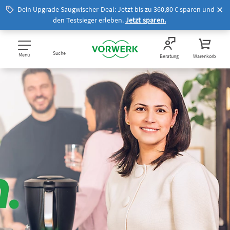
Dein Upgrade Saugwischer-Deal: Jetzt bis zu 360,80 € sparen und
den Testsieger erleben.
Jetzt sparen.
Suche
Menü
Beratung
Warenkorb