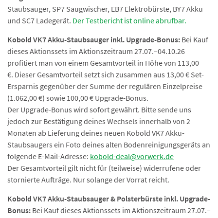
Staubsauger, SP7 Saugwischer, EB7 Elektrobürste, BY7 Akku
und SC7 Ladegerät.
Der Testbericht ist online abrufbar.
Kobold VK7 Akku-Staubsauger inkl. Upgrade-Bonus:
Bei Kauf
dieses Aktionssets im Aktionszeitraum 27.07.–04.10.26
profitiert man von einem Gesamtvorteil in Höhe von 113,00
€. Dieser Gesamtvorteil setzt sich zusammen aus 13,00 € Set-
Ersparnis gegenüber der Summe der regulären Einzelpreise
(1.062,00 €) sowie 100,00 € Upgrade-Bonus.
Der Upgrade-Bonus wird sofort gewährt. Bitte sende uns
jedoch zur Bestätigung deines Wechsels innerhalb von 2
Monaten ab Lieferung deines neuen Kobold VK7 Akku-
Staubsaugers ein Foto deines alten Bodenreinigungsgeräts an
folgende E-Mail-Adresse:
kobold-deal@vorwerk.de
Der Gesamtvorteil gilt nicht für (teilweise) widerrufene oder
stornierte Aufträge. Nur solange der Vorrat reicht.
Kobold VK7 Akku-Staubsauger & Polsterbürste inkl. Upgrade-
Bonus:
Bei Kauf dieses Aktionssets im Aktionszeitraum 27.07.–