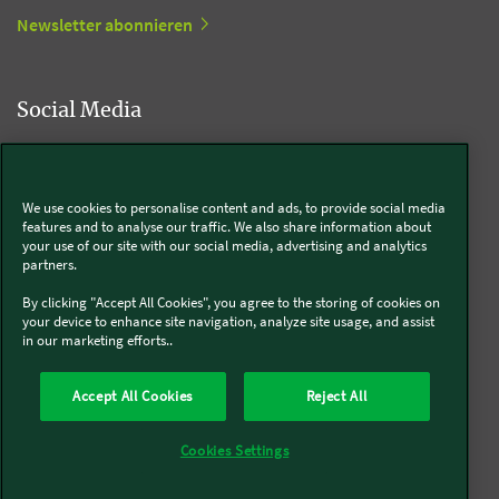
Newsletter abonnieren
Social Media
Kobold
We use cookies to personalise content and ads, to provide social media
features and to analyse our traffic. We also share information about
your use of our site with our social media, advertising and analytics
partners.
Thermomix®
By clicking "Accept All Cookies", you agree to the storing of cookies on
your device to enhance site navigation, analyze site usage, and assist
in our marketing efforts..
Accept All Cookies
Reject All
Über uns
Presse
Batterie- und Altgeräteentsorgung
Datenschutz
Cookies
AGB
Widerruf
Pflichtinformationen
Meldesysteme
Cookies Settings
Impressum
Sitemap
Barrierefreiheit