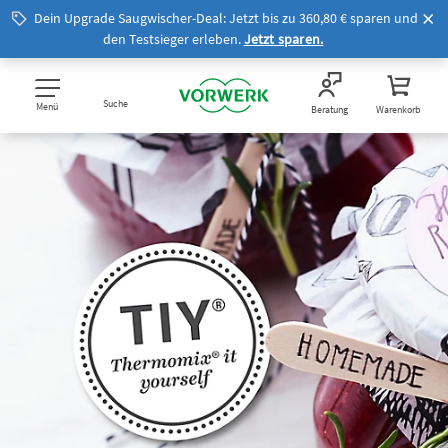
Dein Upgrade Saugwischer-Deal: Jetzt bis zu 360,80 € sparen und
den Testsieger erleben.
Jetzt sparen.
Suche
Menü
Beratung
Warenkorb