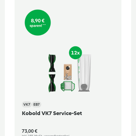
VK7
EB7
Kobold VK7 Service-Set
73,00 €
inkl. 19% MwSt., versandkostenfrei