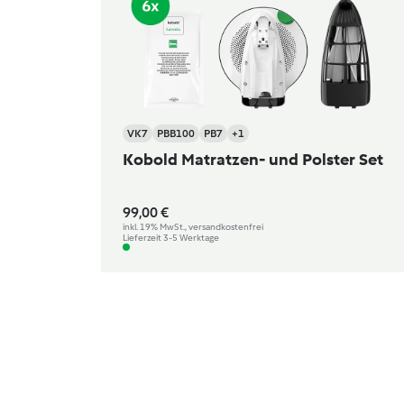
VK7
PBB100
PB7
+1
Kobold Matratzen- und Polster Set
99,00 €
inkl. 19% MwSt., versandkostenfrei
Lieferzeit 3-5 Werktage