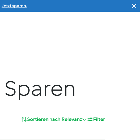
.
Jetzt sparen.
Suche
Warenkorb
Service
% Deals
 Sparen
Sortieren nach
Relevanz
Filter