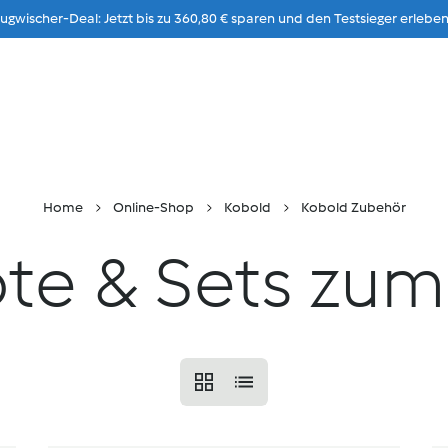
gwischer-Deal: Jetzt bis zu 360,80 € sparen und den Testsieger erleben
Zum Inhalt
rführung
Rezepte & Ideen
Stores
Karriere
Home
Online-Shop
Kobold
Kobold Zubehör
te & Sets zum