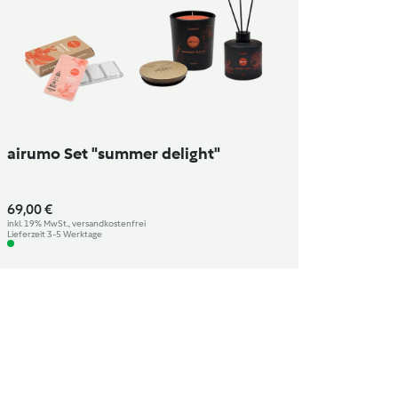
airumo Set "summer delight"
69,00 €
inkl. 19% MwSt., versandkostenfrei
Lieferzeit 3-5 Werktage