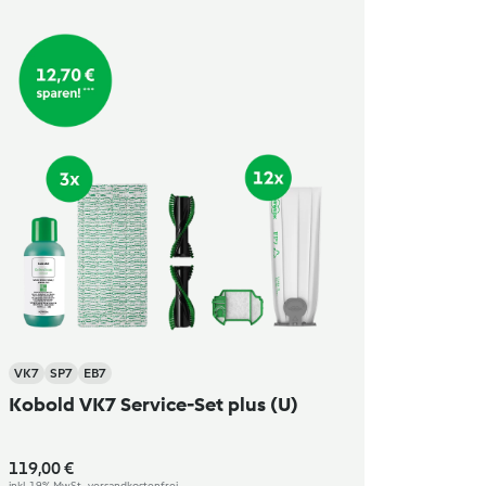
VK7
SP7
EB7
Kobold VK7 Service-Set plus (U)
119,00 €
inkl. 19% MwSt., versandkostenfrei