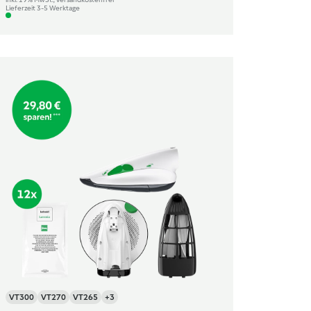
Lieferzeit 3-5 Werktage
VT300
VT270
VT265
+3