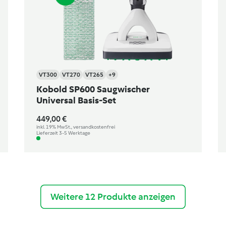
VT300
VT270
VT265
+9
Kobold SP600 Saugwischer
Universal Basis-Set
449,00 €
inkl. 19% MwSt., versandkostenfrei
Lieferzeit 3-5 Werktage
Weitere 12 Produkte anzeigen