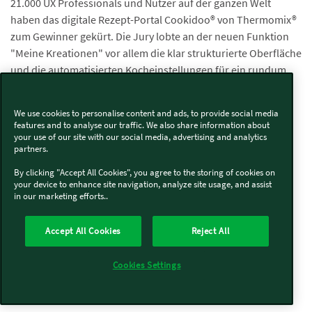
21.000 UX Professionals und Nutzer auf der ganzen Welt
haben das digitale Rezept-Portal Cookidoo® von Thermomix®
zum Gewinner gekürt. Die Jury lobte an der neuen Funktion
"Meine Kreationen" vor allem die klar strukturierte Oberfläche
und die automatisierten Kocheinstellungen für ein rundum
gelungenes Kocherlebnis – wir freuen uns deshalb sehr über
diese Auszeichnung. Der UX Design Award gilt als weltweiter
We use cookies to personalise content and ads, to provide social media
Wettbewerb für herausragende Experience des
features and to analyse our traffic. We also share information about
Internationalen Design Zentrums Berlin (IDZ).
your use of our site with our social media, advertising and analytics
partners.
By clicking "Accept All Cookies", you agree to the storing of cookies on
your device to enhance site navigation, analyze site usage, and assist
in our marketing efforts..
Accept All Cookies
Reject All
Cookies Settings