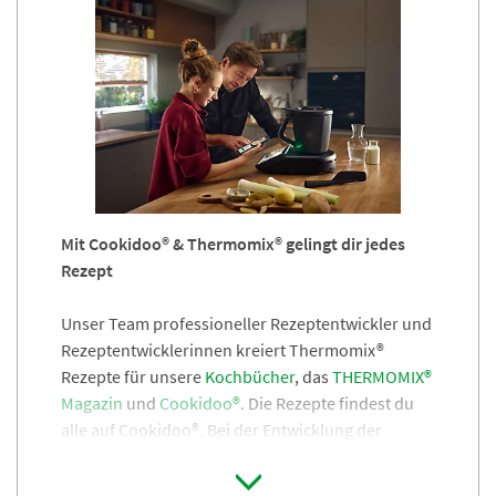
zeigen!
Unsere
Repräsentantinnen und
Repräsentanten
stellen dir den Thermomix® TM7
mit all seinen Vorzügen gerne vor.
Profi finden ›
Mit Cookidoo® & Thermomix® gelingt dir jedes
Rezept
Unser Team professioneller Rezeptentwickler und
Rezeptentwicklerinnen kreiert Thermomix®
R
e
zepte für unsere
Kochbücher
, das
THERMOMIX®
Magazin
und
Cookidoo®
. Die Rezepte findest du
alle auf Cookidoo®. Bei der Entwicklung der
Rezepte legen wir den größten Wert darauf, dass
dir das Gericht auch zu Hause mühelos gelingt.