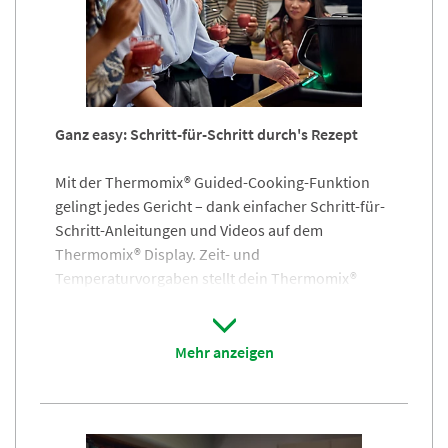
du blitzschnell erstellt und immer griffbereit.
Zur Rezept-Inspiration ›
Ganz easy: Schritt-für-Schritt durch's Rezept
Mit der Thermomix® Guided-Cooking-Funktion
gelingt jedes Gericht – dank einfacher Schritt-für-
Schritt
-
Anleitungen und Videos auf dem
Thermomix® Display. Zeit- und
Temperaturvorgaben stellt dein Thermomix®
automatisch ein. Dank der Guided-Cooking-
Funktion gelingt es auch ungeübten Köchen,
Gerichte zuzubereiten, die sie sich sonst vielleicht
Mehr anzeigen
niemals zutrauen würden. Kochen kann so
einfach sein.
Wie Guided-Cooking funktioniert? Lass es dir