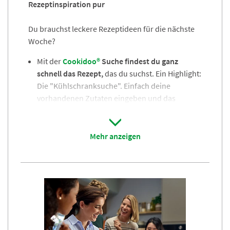
Rezeptinspiration pur
Du brauchst leckere Rezeptideen für die nächste
Woche?
Mit der
Cookidoo®
Suche findest du ganz
schnell das Rezept,
das du su
c
hst. Ein Highlight:
Die "Kühlschranksuche". Einfach deine
vorhandenen Zutaten eingeben und das
passende Rezept finden.
Inspiration gefällig? Wir haben für dich
tausende
nationale und internationale
Mehr anzeigen
Rezepte,
Empfehlungen oder neue
Themenseiten. Wir bieten dir saisonale
Highlights, Videos mit Tipps und Tricks rund um
Thermomix® und jede Menge Ideen für deine
Alltagsküche.
Besonders cool:
Deine persönlichen
Rezeptlisten mit deinen Lieblingsrezepten
hast