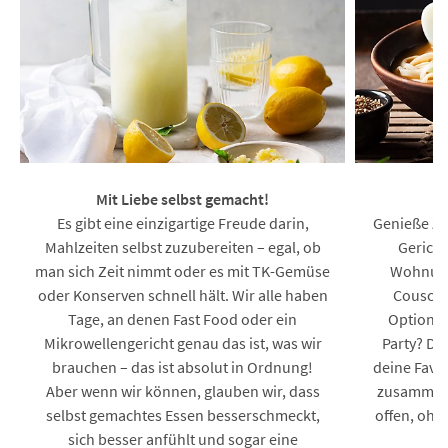
Mit Liebe selbst gemacht!
K
Es gibt eine einzigartige Freude darin,
Genieße zu
Mahlzeiten selbst zuzubereiten – egal, ob
Gericht
man sich Zeit nimmt oder es mit TK-Gemüse
Wohnung 
oder Konserven schnell hält. Wir alle haben
Couscou
Tage, an denen Fast Food oder ein
Optionen
Mikrowellengericht genau das ist, was wir
Party? Da
brauchen – das ist absolut in Ordnung!
deine Favor
Aber wenn wir können, glauben wir, dass
zusammen! 
selbst gemachtes Essen besserschmeckt,
offen, ohn
sich besser anfühlt und sogar eine