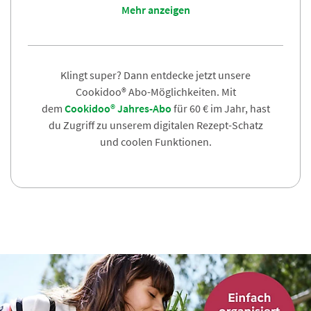
Alle Rezepte sind daher auf den Thermomix®
Mehr anzeigen
zugeschnitten, werden ausführlich getestet und
erhalten dann die Thermomix® Gelinggarantie von
unseren professionellen Rezeptentwicklern und
-entwicklerinnen.
Klingt super? Dann entdecke jetzt unsere
Cookidoo® Abo-Möglichkeiten. Mit
dem
Cookidoo® Jahres-Abo
für 60 € im Jahr, hast
du Zugriff zu unserem digitalen Rezept-Schatz
und coolen Funktionen.