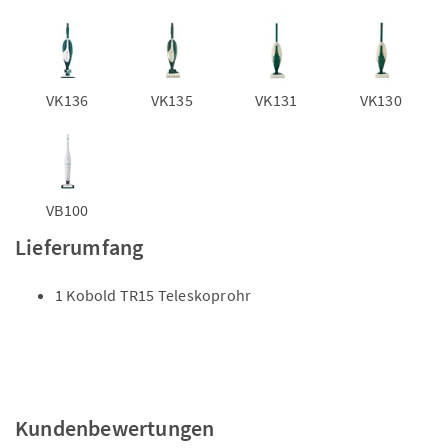
VK136
VK135
VK131
VK130
VB100
Lieferumfang
1 Kobold TR15 Teleskoprohr
Kundenbewertungen