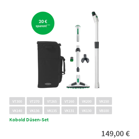
VT300
VT270
VT265
VT260
VK200
VK150
VK140
VK136
VK135
VK131
VK130
VB100
Kobold Düsen-Set
149,00 €