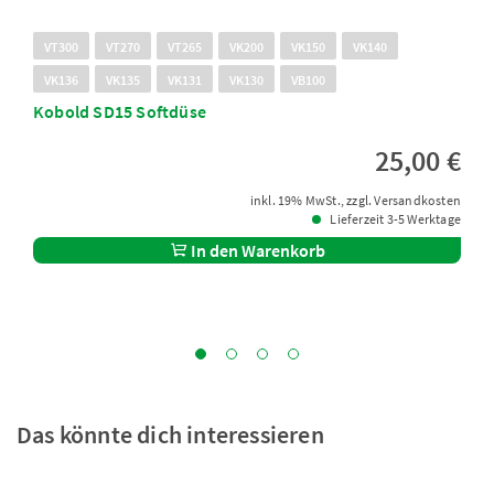
VT300
VT270
VT265
VK200
VK150
VK140
VK136
VK135
VK131
VK130
VB100
Kobold SD15 Softdüse
25,00 €
inkl. 19% MwSt., zzgl. Versandkosten
Lieferzeit 3-5 Werktage
In den Warenkorb
Das könnte dich interessieren