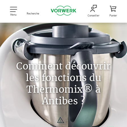
Recherche
Menu
Conseiller
Panier
Comment découvrir
les fonctions du
Thermomix® à
Antibes ?