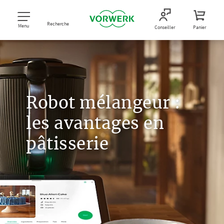
Recherche
Menu
Conseiller
Panier
Robot mélangeur :
les avantages en
pâtisserie