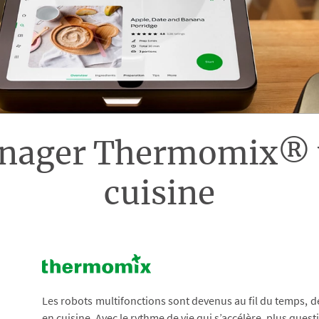
énager Thermomix® v
cuisine
Les robots multifonctions sont devenus au fil du temps, 
en cuisine. Avec le rythme de vie qui s’accélère, plus ques