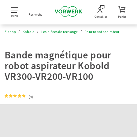
Recherche
Menu
Conseiller
Panier
E-shop
Kobold
Les pièces de rechange
Pour robot aspirateur
Bande magnétique pour
robot aspirateur Kobold
VR300-VR200-VR100
(9)