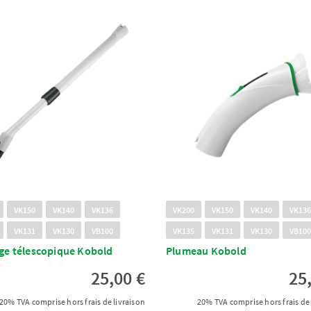
VK150
VK140
VK136
VK200
VK150
VK140
VK13
VK131
VK130
VB100
VK135
VK131
VK130
VB10
ge télescopique Kobold
Plumeau Kobold
25,00 €
25
20% TVA comprise hors frais de livraison
20% TVA comprise hors frais de 