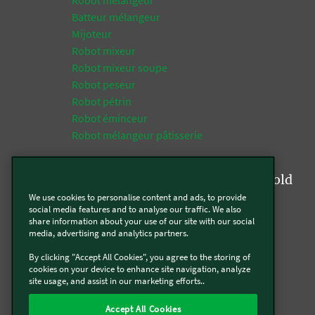
Batteur mélangeur
Mijoteur
Robot mixeur
Robot mixeur soupe
Robot peseur
Robot pétrin
Robot éminceur
Robot mélangeur pâtisserie
Tops fonctions de la gamme Kobold
We use cookies to personalise content and ads, to provide
Aspirateur
social media features and to analyse our traffic. We also
share information about your use of our site with our social
Aspirateur multifonction
media, advertising and analytics partners.
Aspirateur laveur
By clicking "Accept All Cookies", you agree to the storing of
Aspirateur textile
cookies on your device to enhance site navigation, analyze
Aspirateur silencieux
site usage, and assist in our marketing efforts..
Aspirateur robot
Aspirateur robot programmable
Accept All Cookies