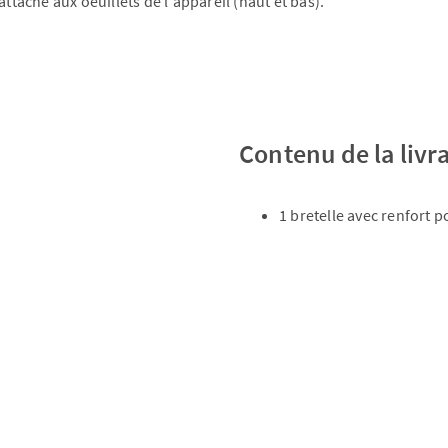
ttache aux oeuillets de l'appareil (haut et bas).
Contenu de la livr
1 bretelle avec renfort 