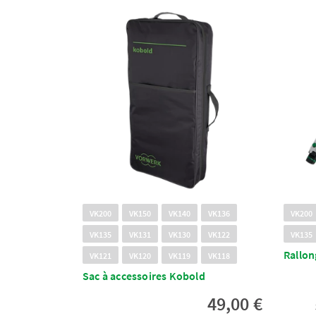
VK200
VK150
VK140
VK136
VK200
VK135
VK131
VK130
VK122
VK135
Rallon
VK121
VK120
VK119
VK118
Sac à accessoires Kobold
49,00 €