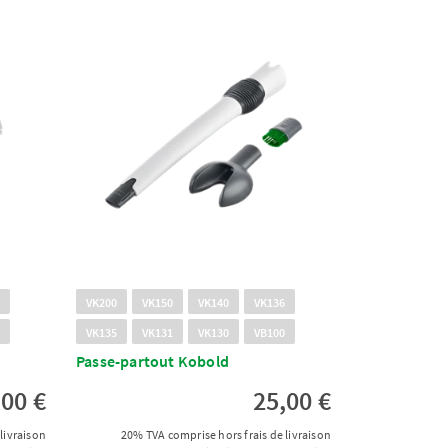
6
VK200
VK150
VK140
VK136
0
VK135
VK131
VK130
VB100
Passe-partout Kobold
,00 €
25,00 €
livraison
20% TVA comprise hors frais de livraison