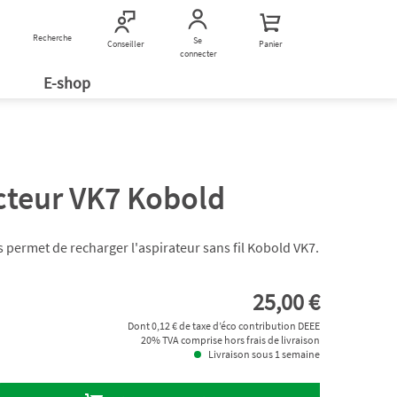
Recherche
Nous contacter
Se
Conseiller
Panier
connecter
E-shop
cteur VK7 Kobold
 permet de recharger l'aspirateur sans fil Kobold VK7.
25,00 €
Dont 0,12 € de taxe d’éco contribution DEEE
20% TVA comprise hors frais de livraison
Livraison sous 1 semaine