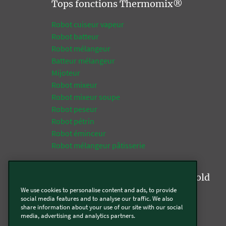
Tops fonctions Thermomix®
Robot cuiseur vapeur
Robot batteur
Robot mélangeur
Batteur mélangeur
Mijoteur
Robot mixeur
Robot mixeur soupe
Robot peseur
Robot pétrin
Robot éminceur
Robot mélangeur pâtisserie
Tops fonctions de la gamme Kobold
We use cookies to personalise content and ads, to provide
Aspirateur
social media features and to analyse our traffic. We also
share information about your use of our site with our social
Aspirateur multifonction
media, advertising and analytics partners.
Aspirateur laveur