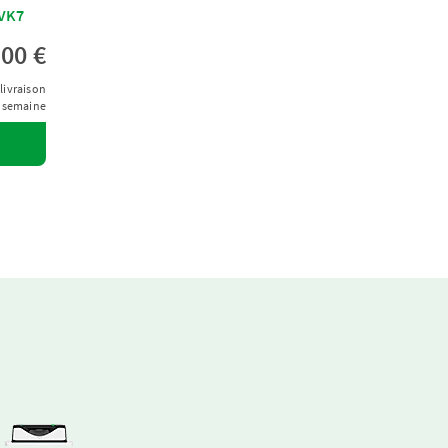
 VK7
,00 €
livraison
1 semaine