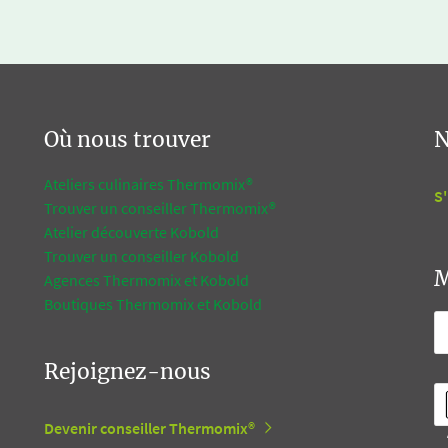
Où nous trouver
N
Ateliers culinaires Thermomix®
S'
Trouver un conseiller Thermomix®
Atelier découverte Kobold
Trouver un conseiller Kobold
M
Agences Thermomix et Kobold
Boutiques Thermomix et Kobold
Rejoignez-nous
Devenir conseiller Thermomix®