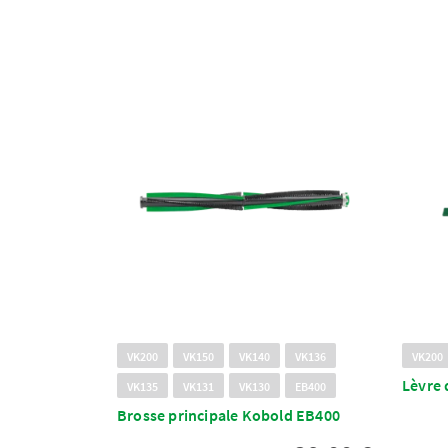
VK200
VK150
VK140
VK136
VK200
Lèvre 
VK135
VK131
VK130
EB400
Brosse principale Kobold EB400