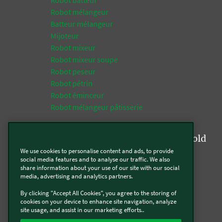
Robot mélangeur
Batteur mélangeur
Mijoteur
Robot mixeur
Robot mixeur soupe
Robot peseur
Robot pétrin
Robot éminceur
Robot mélangeur pâtisserie
Tops fonctions de la gamme Kobold
We use cookies to personalise content and ads, to provide
Aspirateur
social media features and to analyse our traffic. We also
share information about your use of our site with our social
Aspirateur multifonction
media, advertising and analytics partners.
Aspirateur laveur
By clicking "Accept All Cookies", you agree to the storing of
Aspirateur textile
cookies on your device to enhance site navigation, analyze
Aspirateur silencieux
site usage, and assist in our marketing efforts..
Aspirateur robot