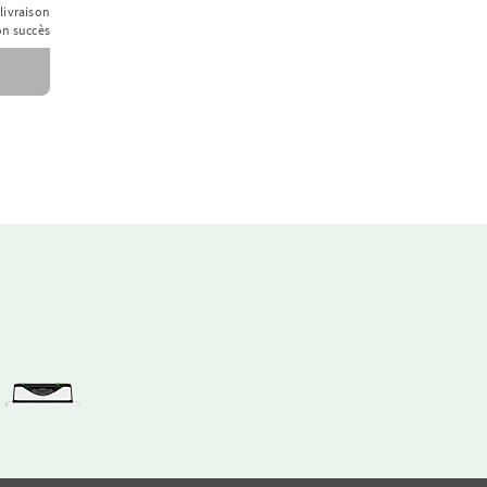
livraison
on succès