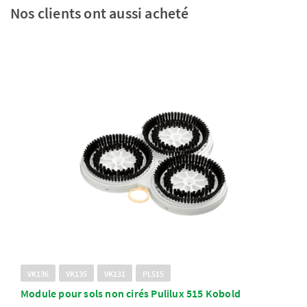
Nos clients ont aussi acheté
VK136
VK135
VK131
PL515
Module pour sols non cirés Pulilux 515 Kobold