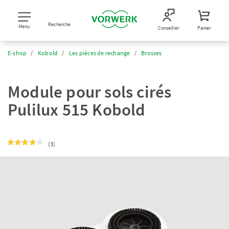
Recherche
Menu
Conseiller
Panier
E-shop
Kobold
Les pièces de rechange
Brosses
Module pour sols cirés
Pulilux 515 Kobold
(3)