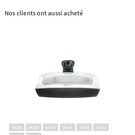
Nos clients ont aussi acheté
VK200
VK150
VK140
VK136
VK135
VK131