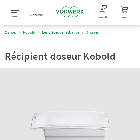
Recherche
Menu
Conseiller
Panier
E-shop
Kobold
Les pièces de rechange
Brosses
Récipient doseur Kobold