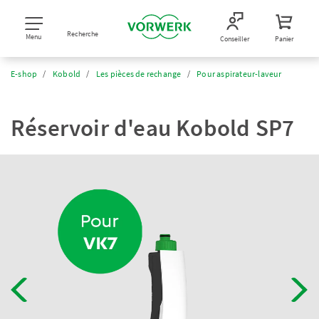
Recherche
Menu
Conseiller
Panier
E-shop
Kobold
Les pièces de rechange
Pour aspirateur-laveur
Réservoir d'eau Kobold SP7