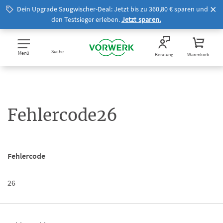
Dein Upgrade Saugwischer-Deal: Jetzt bis zu 360,80 € sparen und
den Testsieger erleben.
Jetzt sparen.
Suche
Menü
Beratung
Warenkorb
Fehlercode26
Fehlercode
26